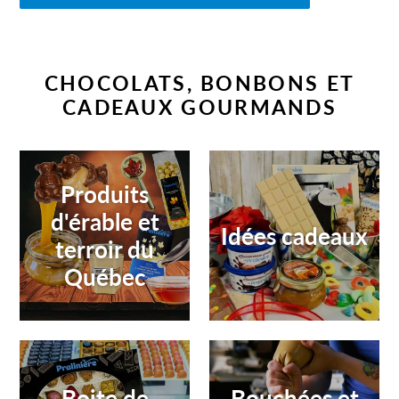
CHOCOLATS, BONBONS ET
CADEAUX GOURMANDS
Produits
d'érable et
Idées cadeaux
terroir du
Québec
Boite de
Bouchées et