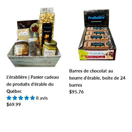
L'érablière | Panier cadeau de produits d'érable du Québec
Barres de chocolat au beurre d
Barres de chocolat au
L'érablière | Panier cadeau
beurre d'érable, boite de 24
de produits d'érable du
barres
Québec
Prix normal
$95.76
8 avis
Prix normal
$69.99