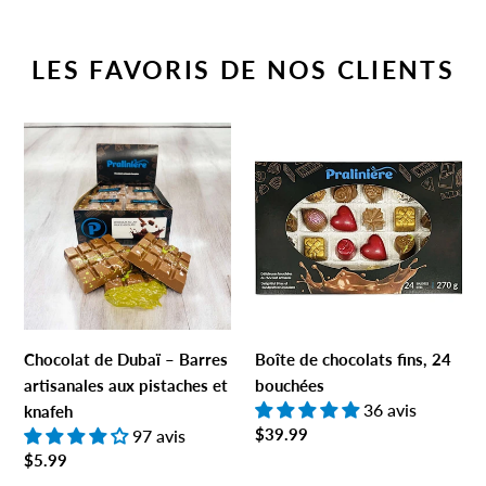
LES FAVORIS DE NOS CLIENTS
Chocolat de Dubaï – Barres artisanales aux pistaches et knaf
Boîte de chocolats fins, 24 bo
Chocolat de Dubaï – Barres
Boîte de chocolats fins, 24
artisanales aux pistaches et
bouchées
36 avis
knafeh
Prix normal
$39.99
97 avis
Prix normal
$5.99