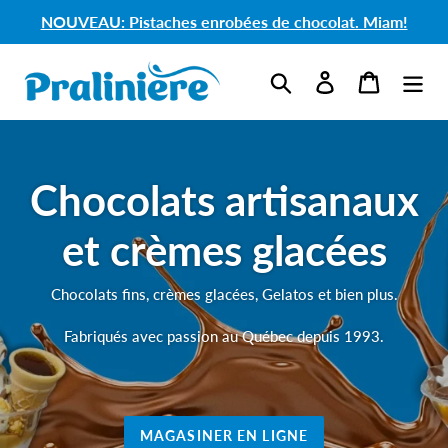
Passer au contenu
Livraison gratuite au Canada dès 69 $ — Voir détails
Chocolats artisanaux e
Rechercher
Se connecter
Panier
Chocolats artisanaux
et crèmes glacées
Chocolats fins, crèmes glacées, Gelatos et bien plus.
Fabriqués avec passion au Québec depuis 1993.
MAGASINER EN LIGNE